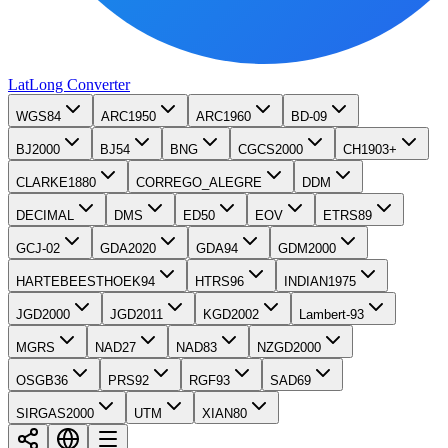
LatLong
Converter
WGS84
ARC1950
ARC1960
BD-09
BJ2000
BJ54
BNG
CGCS2000
CH1903+
CLARKE1880
CORREGO_ALEGRE
DDM
DECIMAL
DMS
ED50
EOV
ETRS89
GCJ-02
GDA2020
GDA94
GDM2000
HARTEBEESTHOEK94
HTRS96
INDIAN1975
JGD2000
JGD2011
KGD2002
Lambert-93
MGRS
NAD27
NAD83
NZGD2000
OSGB36
PRS92
RGF93
SAD69
SIRGAS2000
UTM
XIAN80