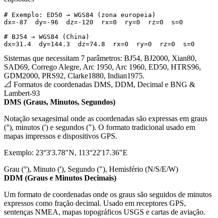
# Exemplo: ED50 → WGS84 (zona europeia)

dx=-87  dy=-96  dz=-120  rx=0  ry=0  rz=0  s=0

# BJ54 → WGS84 (China)

dx=31.4  dy=144.3  dz=74.8  rx=0  ry=0  rz=0  s=0
Sistemas que necessitam 7 parâmetros: BJ54, BJ2000, Xian80,
SAD69, Corrego Alegre, Arc 1950, Arc 1960, ED50, HTRS96,
GDM2000, PRS92, Clarke1880, Indian1975.
📐
Formatos de coordenadas DMS, DDM, Decimal e BNG
&
Lambert-93
DMS (Graus, Minutos, Segundos)
Notação sexagesimal onde as coordenadas são expressas em graus
(°), minutos (') e segundos ("). O formato tradicional usado em
mapas impressos e dispositivos GPS.
Exemplo: 23°3'3.78"N, 113°22'17.36"E
Grau (°), Minuto ('), Segundo ("), Hemisfério (N/S/E/W)
DDM (Graus e Minutos Decimais)
Um formato de coordenadas onde os graus são seguidos de minutos
expressos como fração decimal. Usado em receptores GPS,
sentenças NMEA, mapas topográficos USGS e cartas de aviação.