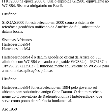
ITRF2000 na época 2000.0. Usa o elipsoide GRS80, equivalente ao
WGS84. Sistema obrigatório no Brasil.
Histórico
:
SIRGAS2000 foi estabelecido em 2000 como o sistema de
referência geodésico unificado da América do Sul, substituindo
datuns locais.
Sistemas Africanos
Hartebeesthoek94
Hartebeesthoek94
Hartebeesthoek94 é o datum geodésico oficial da África do Sul,
alinhado com WGS84 e usando o elipsoide WGS84 (a=6378137m,
1/f=298.257223563). É funcionalmente equivalente ao WGS84 para
a maioria das aplicações práticas.
Histórico
:
Hartebeesthoek94 foi estabelecido em 1994 pelo governo sul-
africano para substituir o antigo Cape Datum. O datum recebe o
nome do Observatório de Radioastronomia Hartebeesthoek, que
serve como ponto de referência fundamental.
Arc 1950