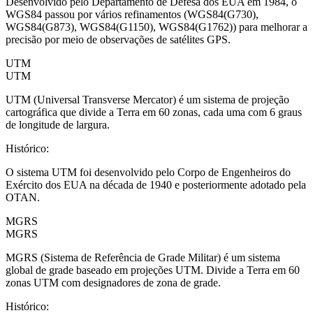
Desenvolvido pelo Departamento de Defesa dos EUA em 1984, o
WGS84 passou por vários refinamentos (WGS84(G730),
WGS84(G873), WGS84(G1150), WGS84(G1762)) para melhorar a
precisão por meio de observações de satélites GPS.
UTM
UTM
UTM (Universal Transverse Mercator) é um sistema de projeção
cartográfica que divide a Terra em 60 zonas, cada uma com 6 graus
de longitude de largura.
Histórico
:
O sistema UTM foi desenvolvido pelo Corpo de Engenheiros do
Exército dos EUA na década de 1940 e posteriormente adotado pela
OTAN.
MGRS
MGRS
MGRS (Sistema de Referência de Grade Militar) é um sistema
global de grade baseado em projeções UTM. Divide a Terra em 60
zonas UTM com designadores de zona de grade.
Histórico
: