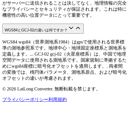
がサーバーに送信されることは決してなく、地理情報の完全
なプライバシーとセキュリティが保証されます。これは特に
機密性の高い位置データにとって重要です。
WGS84とGCJ-02の違いは何ですか？
WGS84 wgs84（世界測地系1984）はgpsで使用される世界標
準の測地参照系です。地球中心・地球固定座標系と測地系を
定義します。... GCJ-02 gcj-02（火星座標系）は、中国で地理
空間データに使用される測地系です。国家規制に準拠するた
めにwgs84座標に暗号化オフセットを適用します。. 両者間
の変換では、楕円体パラメータ、測地系原点、および暗号化
オフセットの違いが考慮されます。
©
2026
LatLong Converter.
無断転載を禁じます。
プライバシーポリシー
利用規約