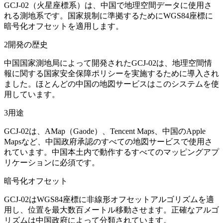
GCJ-02（火星座標系）は、中国で地理空間データに使用さ
れる測地系です。国家規制に準拠するためにWGS84座標に
暗号化オフセットを適用します。
2
開発の歴史
中国国家測地局によって開発されたGCJ-02は、地理空間情
報に関する国家安全保障ポリシーを実施するために導入され
ました。ほとんどの中国の地図サービスはこのシステムを使
用しています。
3
用途
GCJ-02は、AMap（Gaode）、Tencent Maps、中国のApple
Mapsなど、中国政府承認のすべての地図サービスで使用さ
れています。中国本土内で動作するすべてのマッピングアプ
リケーションに必須です。
暗号化オフセット
GCJ-02はWGS84座標に非線形オフセットアルゴリズムを適
用し、位置を最大数百メートル移動させます。正確なアルゴ
リズムは中国政府によって分類されています。