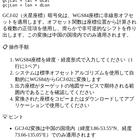
gcjLat = lat + dLat

gcjLon = lon + dLon
GCJ-02（火星座標）暗号化は、WGS84座標に非線形オフセ
ットを適用します。オフセット関数は座標位置から計算され
る複数の正弦項を使用し、滑らかで非可逆的なシフトを作り
出します。この変換は中国の国境内でのみ適用されます。
📋
操作手順
WGS84座標を緯度・経度形式で入力してください（1
行に1ペア）
システムは標準オフセットアルゴリズムを使用して自
動的にWGS84からGCJ-02に変換します
出力座標がターゲットの地図サービスで期待される範
囲内であることを確認してください
変換された座標をコピーまたはダウンロードしてアプ
リケーションで使用してください
💡
ヒント
GCJ-02変換は中国の国境内（緯度3.86-53.55°N、経度
73.66-135.05°E）でのみ適用されます