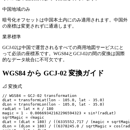
中国地域のみ
暗号化オフセットは中国本土内にのみ適用されます。中国外
の座標は変更されずに通過します。
業界標準
GCJ-02は中国で運営されるすべての商用地図サービスにと
って必須の座標系です。WGS84とGCJ-02の間の変換は国際
的なデータ統合に不可欠です。
WGS84 から GCJ-02 変換ガイド
📐
変換式
// WGS84 → GCJ-02 transformation

dLat = transformLat(lon - 105.0, lat - 35.0)

dLon = transformLon(lon - 105.0, lat - 35.0)

radLat = lat × π / 180

magic = 1 - 0.00669342162296594323 × sin²(radLat)

sqrtMagic = √magic

dLat = (dLat × 180) / ((6335552.717 / (magic × sqrtMagi
dLon = (dLon × 180) / ((6378245.0 / sqrtMagic × cos(rad