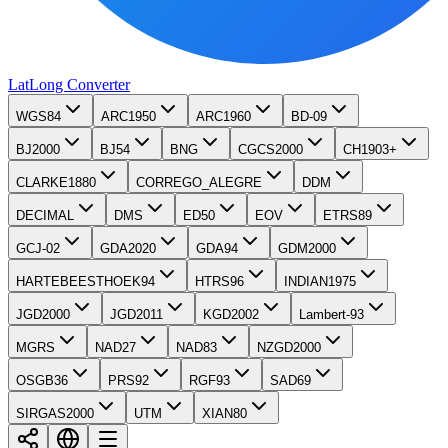
LatLong
Converter
WGS84
ARC1950
ARC1960
BD-09
BJ2000
BJ54
BNG
CGCS2000
CH1903+
CLARKE1880
CORREGO_ALEGRE
DDM
DECIMAL
DMS
ED50
EOV
ETRS89
GCJ-02
GDA2020
GDA94
GDM2000
HARTEBEESTHOEK94
HTRS96
INDIAN1975
JGD2000
JGD2011
KGD2002
Lambert-93
MGRS
NAD27
NAD83
NZGD2000
OSGB36
PRS92
RGF93
SAD69
SIRGAS2000
UTM
XIAN80