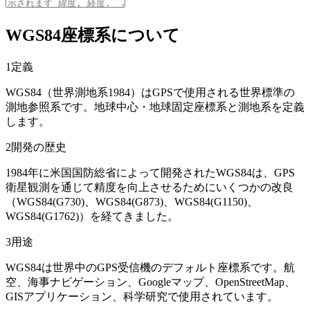
WGS84座標系について
1
定義
WGS84（世界測地系1984）はGPSで使用される世界標準の
測地参照系です。地球中心・地球固定座標系と測地系を定義
します。
2
開発の歴史
1984年に米国国防総省によって開発されたWGS84は、GPS
衛星観測を通じて精度を向上させるためにいくつかの改良
（WGS84(G730)、WGS84(G873)、WGS84(G1150)、
WGS84(G1762)）を経てきました。
3
用途
WGS84は世界中のGPS受信機のデフォルト座標系です。航
空、海事ナビゲーション、Googleマップ、OpenStreetMap、
GISアプリケーション、科学研究で使用されています。