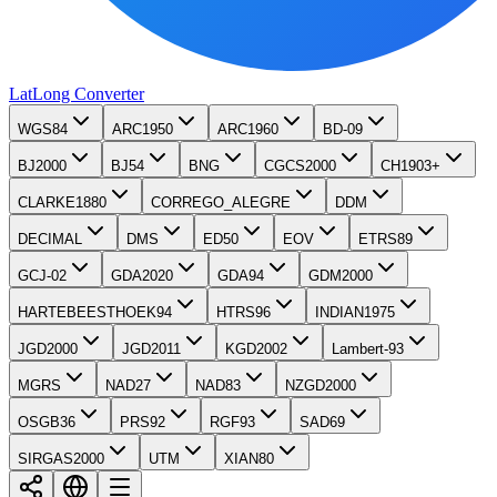
LatLong
Converter
WGS84
ARC1950
ARC1960
BD-09
BJ2000
BJ54
BNG
CGCS2000
CH1903+
CLARKE1880
CORREGO_ALEGRE
DDM
DECIMAL
DMS
ED50
EOV
ETRS89
GCJ-02
GDA2020
GDA94
GDM2000
HARTEBEESTHOEK94
HTRS96
INDIAN1975
JGD2000
JGD2011
KGD2002
Lambert-93
MGRS
NAD27
NAD83
NZGD2000
OSGB36
PRS92
RGF93
SAD69
SIRGAS2000
UTM
XIAN80