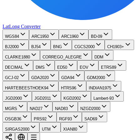
LatLong
Converter
WGS84
ARC1950
ARC1960
BD-09
BJ2000
BJ54
BNG
CGCS2000
CH1903+
CLARKE1880
CORREGO_ALEGRE
DDM
DECIMAL
DMS
ED50
EOV
ETRS89
GCJ-02
GDA2020
GDA94
GDM2000
HARTEBEESTHOEK94
HTRS96
INDIAN1975
JGD2000
JGD2011
KGD2002
Lambert-93
MGRS
NAD27
NAD83
NZGD2000
OSGB36
PRS92
RGF93
SAD69
SIRGAS2000
UTM
XIAN80