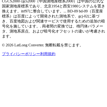
CGCS2000 cgcs2000（中国測地座標系2000）は中国の公式な
国家測地座標系であり、北京1954と西安1980システムを置き
換えます。itrf97に整合しています。... BD-09 bd-09（百度座
標系）は百度によって開発された測地系で、gcj-02に基づ
き、百度地図および関連サービスで使用するための追加の暗
号化を施しています。. 両者間の変換では、楕円体パラメー
タ、測地系原点、および暗号化オフセットの違いが考慮され
ます。
©
2026
LatLong Converter.
無断転載を禁じます。
プライバシーポリシー
利用規約