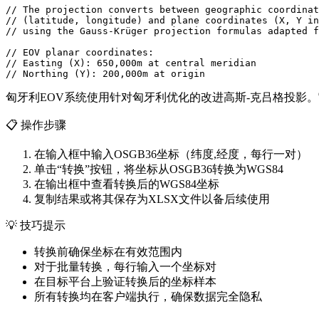
// The projection converts between geographic coordinat
// (latitude, longitude) and plane coordinates (X, Y in
// using the Gauss-Krüger projection formulas adapted f
// EOV planar coordinates:

// Easting (X): 650,000m at central meridian

// Northing (Y): 200,000m at origin
匈牙利EOV系统使用针对匈牙利优化的改进高斯-克吕格投影。它
📋
操作步骤
在输入框中输入OSGB36坐标（纬度,经度，每行一对）
单击“转换”按钮，将坐标从OSGB36转换为WGS84
在输出框中查看转换后的WGS84坐标
复制结果或将其保存为XLSX文件以备后续使用
💡
技巧提示
转换前确保坐标在有效范围内
对于批量转换，每行输入一个坐标对
在目标平台上验证转换后的坐标样本
所有转换均在客户端执行，确保数据完全隐私