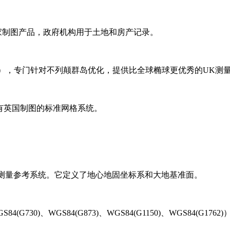
国家制图产品，政府机构用于土地和房产记录。
f=299.3249646），专门针对不列颠群岛优化，提供比全球椭球更优秀的UK
所有英国制图的标准网格系统。
大地测量参考系统。它定义了地心地固坐标系和大地基准面。
730)、WGS84(G873)、WGS84(G1150)、WGS84(G1