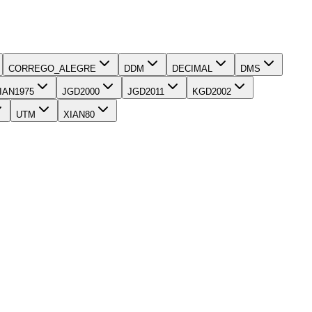
CORREGO_ALEGRE
DDM
DECIMAL
DMS
IAN1975
JGD2000
JGD2011
KGD2002
UTM
XIAN80