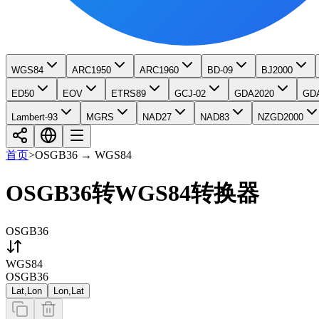
WGS84
ARC1950
ARC1960
BD-09
BJ2000
ED50
EOV
ETRS89
GCJ-02
GDA2020
GD
Lambert-93
MGRS
NAD27
NAD83
NZGD2000
首页
>
OSGB36
→
WGS84
OSGB36转WGS84转换器
OSGB36
WGS84
OSGB36
Lat,Lon
Lon,Lat