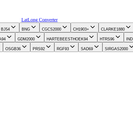
LatLong
Converter
BJ54
BNG
CGCS2000
CH1903+
CLARKE1880
A94
GDM2000
HARTEBEESTHOEK94
HTRS96
IND
OSGB36
PRS92
RGF93
SAD69
SIRGAS2000