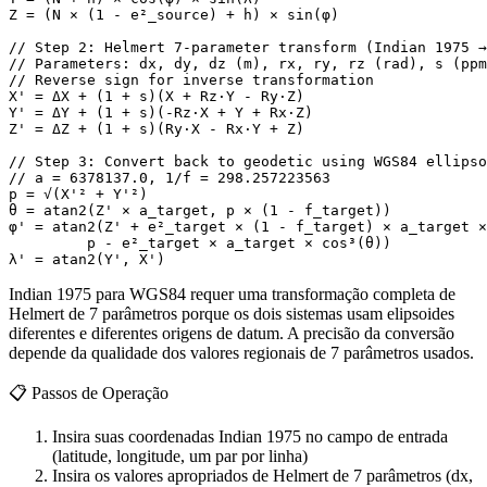
Z = (N × (1 - e²_source) + h) × sin(φ)

// Step 2: Helmert 7-parameter transform (Indian 1975 →
// Parameters: dx, dy, dz (m), rx, ry, rz (rad), s (ppm
// Reverse sign for inverse transformation

X' = ΔX + (1 + s)(X + Rz·Y - Ry·Z)

Y' = ΔY + (1 + s)(-Rz·X + Y + Rx·Z)

Z' = ΔZ + (1 + s)(Ry·X - Rx·Y + Z)

// Step 3: Convert back to geodetic using WGS84 ellipso
// a = 6378137.0, 1/f = 298.257223563

p = √(X'² + Y'²)

θ = atan2(Z' × a_target, p × (1 - f_target))

φ' = atan2(Z' + e²_target × (1 - f_target) × a_target ×
         p - e²_target × a_target × cos³(θ))

λ' = atan2(Y', X')
Indian 1975 para WGS84 requer uma transformação completa de
Helmert de 7 parâmetros porque os dois sistemas usam elipsoides
diferentes e diferentes origens de datum. A precisão da conversão
depende da qualidade dos valores regionais de 7 parâmetros usados.
📋
Passos de Operação
Insira suas coordenadas Indian 1975 no campo de entrada
(latitude, longitude, um par por linha)
Insira os valores apropriados de Helmert de 7 parâmetros (dx,