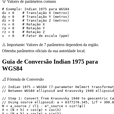
💡
Valores de parâmetros comuns
# Exemplo: Indian 1975 para WGS84

dx = 0    # Translação X (metros)

dy = 0    # Translação Y (metros)

dz = 0    # Translação Z (metros)

rx = 0    # Rotação X

ry = 0    # Rotação Y

rz = 0    # Rotação Z

s  = 0    # Fator de escala (ppm)
⚠️ Importante: Valores de 7 parâmetros dependem da região.
Obtenha parâmetros oficiais da sua autoridade local.
Guia de Conversão Indian 1975 para
WGS84
📐
Fórmula de Conversão
// Indian 1975 → WGS84 (7-parameter Helmert transformat
// Between WGS84 ellipsoid and Krasovsky 1940 ellipsoid

// Step 1: Convert from Krasovsky 1940 to geocentric Ca
// Using source ellipsoid: a = 6377276.345, 1/f = 300.8
N = a_source / √(1 - e²_source × sin²(φ))

X = (N + h) × cos(φ) × cos(λ)

Y = (N + h) × cos(φ) × sin(λ)
