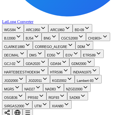
LatLong
Converter
WGS84
ARC1950
ARC1960
BD-09
BJ2000
BJ54
BNG
CGCS2000
CH1903+
CLARKE1880
CORREGO_ALEGRE
DDM
DECIMAL
DMS
ED50
EOV
ETRS89
GCJ-02
GDA2020
GDA94
GDM2000
HARTEBEESTHOEK94
HTRS96
INDIAN1975
JGD2000
JGD2011
KGD2002
Lambert-93
MGRS
NAD27
NAD83
NZGD2000
OSGB36
PRS92
RGF93
SAD69
SIRGAS2000
UTM
XIAN80