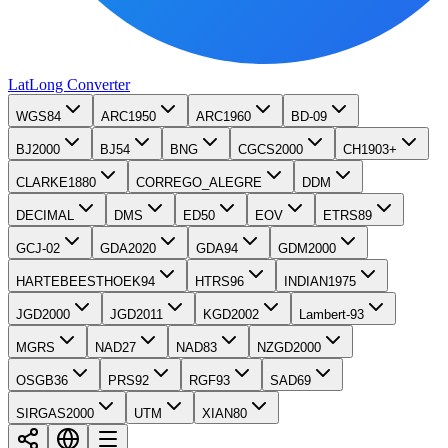
LatLong
Converter
WGS84
ARC1950
ARC1960
BD-09
BJ2000
BJ54
BNG
CGCS2000
CH1903+
CLARKE1880
CORREGO_ALEGRE
DDM
DECIMAL
DMS
ED50
EOV
ETRS89
GCJ-02
GDA2020
GDA94
GDM2000
HARTEBEESTHOEK94
HTRS96
INDIAN1975
JGD2000
JGD2011
KGD2002
Lambert-93
MGRS
NAD27
NAD83
NZGD2000
OSGB36
PRS92
RGF93
SAD69
SIRGAS2000
UTM
XIAN80