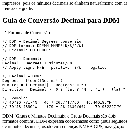
impressos, pois os minutos decimais se alinham naturalmente com as
marcas de grade.
Guia de Conversão Decimal para DDM
📐
Fórmula de Conversão
// DDM ↔ Decimal Degrees conversion

// DDM format: DD°MM.MMMM'[N/S/E/W]

// Decimal: DD.DDDDD°

// DDM → Decimal:

Decimal = Degrees + Minutes/60

// Apply sign: N/E = positive, S/W = negative

// Decimal → DDM:

Degrees = floor(|Decimal|)

Minutes = (|Decimal| - Degrees) × 60

Direction = Decimal >= 0 ? (lat ? 'N' : 'E') : (lat ? '
// Example:

// 40°26.7717'N = 40 + 26.7717/60 = 40.446195°N

// 79°58.9336'W = -(79 + 58.9336/60) = -79.982227°W
DDM (Graus e Minutos Decimais) e Graus Decimais são dois
formatos comuns. DDM expressa coordenadas como graus seguidos
de minutos decimais, usado em sentenças NMEA GPS, navegação