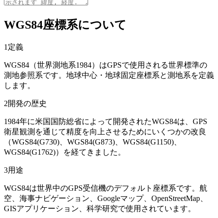
WGS84座標系について
1
定義
WGS84（世界測地系1984）はGPSで使用される世界標準の
測地参照系です。地球中心・地球固定座標系と測地系を定義
します。
2
開発の歴史
1984年に米国国防総省によって開発されたWGS84は、GPS
衛星観測を通じて精度を向上させるためにいくつかの改良
（WGS84(G730)、WGS84(G873)、WGS84(G1150)、
WGS84(G1762)）を経てきました。
3
用途
WGS84は世界中のGPS受信機のデフォルト座標系です。航
空、海事ナビゲーション、Googleマップ、OpenStreetMap、
GISアプリケーション、科学研究で使用されています。