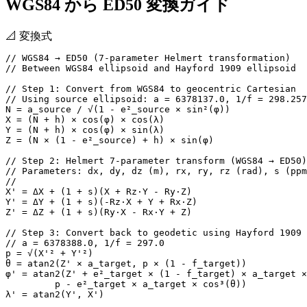
WGS84 から ED50 変換ガイド
📐
変換式
// WGS84 → ED50 (7-parameter Helmert transformation)

// Between WGS84 ellipsoid and Hayford 1909 ellipsoid

// Step 1: Convert from WGS84 to geocentric Cartesian

// Using source ellipsoid: a = 6378137.0, 1/f = 298.257
N = a_source / √(1 - e²_source × sin²(φ))

X = (N + h) × cos(φ) × cos(λ)

Y = (N + h) × cos(φ) × sin(λ)

Z = (N × (1 - e²_source) + h) × sin(φ)

// Step 2: Helmert 7-parameter transform (WGS84 → ED50)

// Parameters: dx, dy, dz (m), rx, ry, rz (rad), s (ppm
// 

X' = ΔX + (1 + s)(X + Rz·Y - Ry·Z)

Y' = ΔY + (1 + s)(-Rz·X + Y + Rx·Z)

Z' = ΔZ + (1 + s)(Ry·X - Rx·Y + Z)

// Step 3: Convert back to geodetic using Hayford 1909 
// a = 6378388.0, 1/f = 297.0

p = √(X'² + Y'²)

θ = atan2(Z' × a_target, p × (1 - f_target))

φ' = atan2(Z' + e²_target × (1 - f_target) × a_target ×
         p - e²_target × a_target × cos³(θ))

λ' = atan2(Y', X')