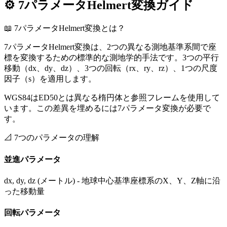
⚙️
7パラメータHelmert変換ガイド
📖
7パラメータHelmert変換とは？
7パラメータHelmert変換は、2つの異なる測地基準系間で座
標を変換するための標準的な測地学的手法です。3つの平行
移動（dx、dy、dz）、3つの回転（rx、ry、rz）、1つの尺度
因子（s）を適用します。
WGS84はED50とは異なる楕円体と参照フレームを使用して
います。この差異を埋めるには7パラメータ変換が必要で
す。
📐
7つのパラメータの理解
並進パラメータ
dx, dy, dz (メートル) - 地球中心基準座標系のX、Y、Z軸に沿
った移動量
回転パラメータ