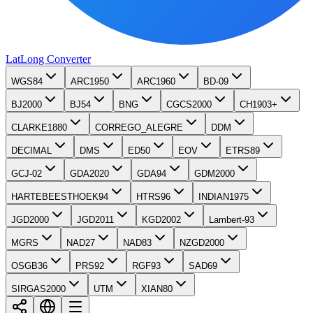
LatLong
Converter
WGS84
ARC1950
ARC1960
BD-09
BJ2000
BJ54
BNG
CGCS2000
CH1903+
CLARKE1880
CORREGO_ALEGRE
DDM
DECIMAL
DMS
ED50
EOV
ETRS89
GCJ-02
GDA2020
GDA94
GDM2000
HARTEBEESTHOEK94
HTRS96
INDIAN1975
JGD2000
JGD2011
KGD2002
Lambert-93
MGRS
NAD27
NAD83
NZGD2000
OSGB36
PRS92
RGF93
SAD69
SIRGAS2000
UTM
XIAN80