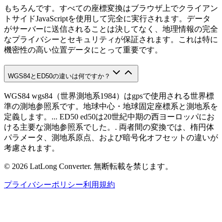
もちろんです。すべての座標変換はブラウザ上でクライアン
トサイドJavaScriptを使用して完全に実行されます。データ
がサーバーに送信されることは決してなく、地理情報の完全
なプライバシーとセキュリティが保証されます。これは特に
機密性の高い位置データにとって重要です。
WGS84とED50の違いは何ですか？
WGS84 wgs84（世界測地系1984）はgpsで使用される世界標
準の測地参照系です。地球中心・地球固定座標系と測地系を
定義します。... ED50 ed50は20世紀中期の西ヨーロッパにお
ける主要な測地参照系でした。. 両者間の変換では、楕円体
パラメータ、測地系原点、および暗号化オフセットの違いが
考慮されます。
©
2026
LatLong Converter.
無断転載を禁じます。
プライバシーポリシー
利用規約