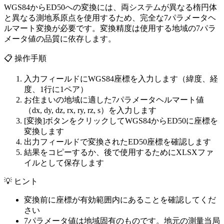
WGS84からED50への変換には、両システムが異なる楕円体
と異なる測地系原点を使用するため、完全な7パラメータヘ
ルマート変換が必要です。変換精度は使用する地域の7パラ
メータ値の品質に依存します。
📋
操作手順
入力フィールドにWGS84座標を入力します（緯度、経
度、1行に1ペア）
お住まいの地域に適した7パラメータヘルマート値
（dx, dy, dz, rx, ry, rz, s）を入力します
[変換]ボタンをクリックしてWGS84からED50に座標を
変換します
出力フィールドで変換されたED50座標を確認します
結果をコピーするか、後で使用するためにXLSXファ
イルとして保存します
💡
ヒント
変換前に座標が有効範囲内にあることを確認してくだ
さい
7パラメータ値は地域固有のものです。地元の測量当局