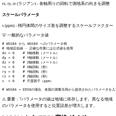
rx, ry, rz (ラジアン) - 各軸周りの回転で測地系の向きを調整
スケールパラメータ
s (ppm) - 楕円体間のサイズ差を調整するスケールファクター
💡
一般的なパラメータ値
# WGS84 から WGS84 へのパラメータ例

# 地域近似値 - 正確な作業には公式値を使用

dx = 0    # X軸移動（メートル）

dy = 0    # Y軸移動（メートル）

dz = 0    # Z軸移動（メートル）

rx = 0    # X軸回転（秒）

ry = 0    # Y軸回転（秒）

rz = 0    # Z軸回転（秒）

s  = 0    # 尺度因子（ppm）

# WGS84 → ED50の場合、各国の測量当局から提供されたパラメータを入
⚠️ 重要：7パラメータの値は地域に依存します。異なる地域
のパラメータを使用すると位置誤差が増大します。