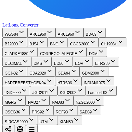
LatLong
Converter
WGS84
ARC1950
ARC1960
BD-09
BJ2000
BJ54
BNG
CGCS2000
CH1903+
CLARKE1880
CORREGO_ALEGRE
DDM
DECIMAL
DMS
ED50
EOV
ETRS89
GCJ-02
GDA2020
GDA94
GDM2000
HARTEBEESTHOEK94
HTRS96
INDIAN1975
JGD2000
JGD2011
KGD2002
Lambert-93
MGRS
NAD27
NAD83
NZGD2000
OSGB36
PRS92
RGF93
SAD69
SIRGAS2000
UTM
XIAN80