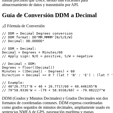
misma precisión que DMS, siendo más eficientes para
almacenamiento de datos y transmisión por API.
Guía de Conversión DDM a Decimal
📐
Fórmula de Conversión
// DDM ↔ Decimal Degrees conversion

// DDM format: DD°MM.MMMM'[N/S/E/W]

// Decimal: DD.DDDDD°

// DDM → Decimal:

Decimal = Degrees + Minutes/60

// Apply sign: N/E = positive, S/W = negative

// Decimal → DDM:

Degrees = floor(|Decimal|)

Minutes = (|Decimal| - Degrees) × 60

Direction = Decimal >= 0 ? (lat ? 'N' : 'E') : (lat ? '
// Example:

// 40°26.7717'N = 40 + 26.7717/60 = 40.446195°N

// 79°58.9336'W = -(79 + 58.9336/60) = -79.982227°W
DDM (Grados y Minutos Decimales) y Grados Decimales son dos
formatos de coordenadas comunes. DDM expresa coordenadas
como grados seguidos de minutos decimales, ampliamente usado en
sentencias NMEA de GPS, navegación marítima y mapas