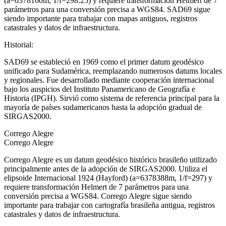
(a=6378160m, 1/f=298.25) y requiere transformación Helmert de 7
parámetros para una conversión precisa a WGS84. SAD69 sigue
siendo importante para trabajar con mapas antiguos, registros
catastrales y datos de infraestructura.
Historial
:
SAD69 se estableció en 1969 como el primer datum geodésico
unificado para Sudamérica, reemplazando numerosos datums locales
y regionales. Fue desarrollado mediante cooperación internacional
bajo los auspicios del Instituto Panamericano de Geografía e
Historia (IPGH). Sirvió como sistema de referencia principal para la
mayoría de países sudamericanos hasta la adopción gradual de
SIRGAS2000.
Corrego Alegre
Corrego Alegre
Corrego Alegre es un datum geodésico histórico brasileño utilizado
principalmente antes de la adopción de SIRGAS2000. Utiliza el
elipsoide Internacional 1924 (Hayford) (a=6378388m, 1/f=297) y
requiere transformación Helmert de 7 parámetros para una
conversión precisa a WGS84. Corrego Alegre sigue siendo
importante para trabajar con cartografía brasileña antigua, registros
catastrales y datos de infraestructura.