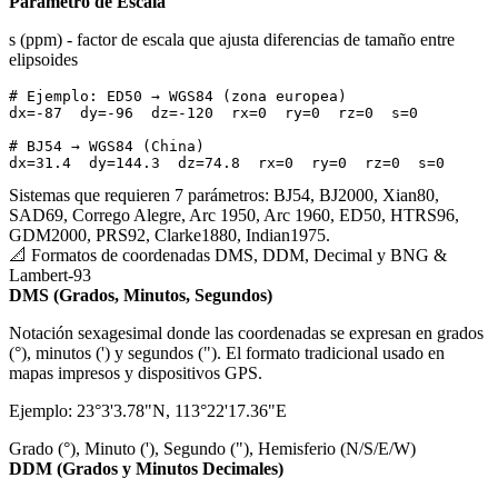
Parámetro de Escala
s (ppm) - factor de escala que ajusta diferencias de tamaño entre
elipsoides
# Ejemplo: ED50 → WGS84 (zona europea)

dx=-87  dy=-96  dz=-120  rx=0  ry=0  rz=0  s=0

# BJ54 → WGS84 (China)

dx=31.4  dy=144.3  dz=74.8  rx=0  ry=0  rz=0  s=0
Sistemas que requieren 7 parámetros: BJ54, BJ2000, Xian80,
SAD69, Corrego Alegre, Arc 1950, Arc 1960, ED50, HTRS96,
GDM2000, PRS92, Clarke1880, Indian1975.
📐
Formatos de coordenadas DMS, DDM, Decimal y BNG
&
Lambert-93
DMS (Grados, Minutos, Segundos)
Notación sexagesimal donde las coordenadas se expresan en grados
(°), minutos (') y segundos ("). El formato tradicional usado en
mapas impresos y dispositivos GPS.
Ejemplo: 23°3'3.78"N, 113°22'17.36"E
Grado (°), Minuto ('), Segundo ("), Hemisferio (N/S/E/W)
DDM (Grados y Minutos Decimales)