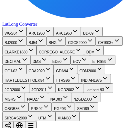
LatLong
Converter
WGS84
ARC1950
ARC1960
BD-09
BJ2000
BJ54
BNG
CGCS2000
CH1903+
CLARKE1880
CORREGO_ALEGRE
DDM
DECIMAL
DMS
ED50
EOV
ETRS89
GCJ-02
GDA2020
GDA94
GDM2000
HARTEBEESTHOEK94
HTRS96
INDIAN1975
JGD2000
JGD2011
KGD2002
Lambert-93
MGRS
NAD27
NAD83
NZGD2000
OSGB36
PRS92
RGF93
SAD69
SIRGAS2000
UTM
XIAN80