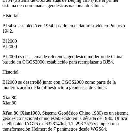
BJ54 (Sistema de Coordenadas de Beijing 1954) fue el primer
sistema de coordenadas geodésicas nacional de China.
Historial
:
BJ54 se estableció en 1954 basado en el datum soviético Pulkovo
1942.
BJ2000
BJ2000
BJ2000 es el sistema de referencia geodésico moderno de China
basado en CGCS2000, establecido para reemplazar a BJ54.
Historial
:
BJ2000 se desarrolló junto con CGCS2000 como parte de la
modernización de la infraestructura geodésica de China.
Xian80
Xian80
Xi'an 80 (Xian1980, Sistema Geodésico Chino 1980) es un sistema
geodésico nacional chino establecido en la década de 1980. Utiliza
el elipsoide IAG75 (a=6378140m, 1/f=298.257) y emplea una
transformación Helmert de 7 parámetros desde WGS84.