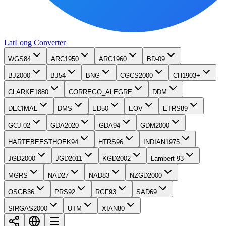
LatLong
Converter
WGS84
ARC1950
ARC1960
BD-09
BJ2000
BJ54
BNG
CGCS2000
CH1903+
CLARKE1880
CORREGO_ALEGRE
DDM
DECIMAL
DMS
ED50
EOV
ETRS89
GCJ-02
GDA2020
GDA94
GDM2000
HARTEBEESTHOEK94
HTRS96
INDIAN1975
JGD2000
JGD2011
KGD2002
Lambert-93
MGRS
NAD27
NAD83
NZGD2000
OSGB36
PRS92
RGF93
SAD69
SIRGAS2000
UTM
XIAN80