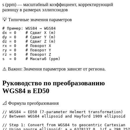
s (ppm) — масштабный коэффициент, корректирующий
разницу в размерах эллипсоидов
💡
Типичные значения параметров
# Пример: WGS84 → WGS84

dx = 0    # Сдвиг X (m)

dy = 0    # Сдвиг Y (m)

dz = 0    # Сдвиг Z (m)

rx = 0    # Поворот X

ry = 0    # Поворот Y

rz = 0    # Поворот Z

s  = 0    # Масштаб (ppm)
⚠️ Важно: Значения параметров зависят от региона.
Руководство по преобразованию
WGS84 в ED50
📐
Формула преобразования
// WGS84 → ED50 (7-parameter Helmert transformation)

// Between WGS84 ellipsoid and Hayford 1909 ellipsoid

// Step 1: Convert from WGS84 to geocentric Cartesian

// Using source ellipsoid: a = 6378137.0, 1/f = 298.257