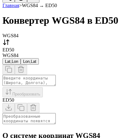
Главная
>
WGS84
→
ED50
Конвертер WGS84 в ED50
WGS84
ED50
WGS84
Lat,Lon
Lon,Lat
Преобразовать
ED50
О системе координат WGS84