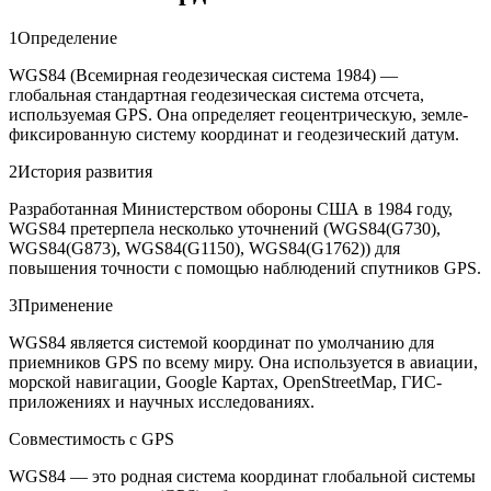
1
Определение
WGS84 (Всемирная геодезическая система 1984) —
глобальная стандартная геодезическая система отсчета,
используемая GPS. Она определяет геоцентрическую, земле-
фиксированную систему координат и геодезический датум.
2
История развития
Разработанная Министерством обороны США в 1984 году,
WGS84 претерпела несколько уточнений (WGS84(G730),
WGS84(G873), WGS84(G1150), WGS84(G1762)) для
повышения точности с помощью наблюдений спутников GPS.
3
Применение
WGS84 является системой координат по умолчанию для
приемников GPS по всему миру. Она используется в авиации,
морской навигации, Google Картах, OpenStreetMap, ГИС-
приложениях и научных исследованиях.
Совместимость с GPS
WGS84 — это родная система координат глобальной системы