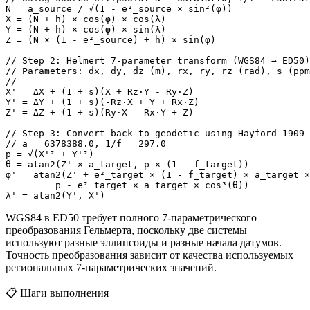
N = a_source / √(1 - e²_source × sin²(φ))

X = (N + h) × cos(φ) × cos(λ)

Y = (N + h) × cos(φ) × sin(λ)

Z = (N × (1 - e²_source) + h) × sin(φ)

// Step 2: Helmert 7-parameter transform (WGS84 → ED50)

// Parameters: dx, dy, dz (m), rx, ry, rz (rad), s (ppm
// 

X' = ΔX + (1 + s)(X + Rz·Y - Ry·Z)

Y' = ΔY + (1 + s)(-Rz·X + Y + Rx·Z)

Z' = ΔZ + (1 + s)(Ry·X - Rx·Y + Z)

// Step 3: Convert back to geodetic using Hayford 1909 
// a = 6378388.0, 1/f = 297.0

p = √(X'² + Y'²)

θ = atan2(Z' × a_target, p × (1 - f_target))

φ' = atan2(Z' + e²_target × (1 - f_target) × a_target ×
         p - e²_target × a_target × cos³(θ))

λ' = atan2(Y', X')
WGS84 в ED50 требует полного 7-параметрического
преобразования Гельмерта, поскольку две системы
используют разные эллипсоиды и разные начала датумов.
Точность преобразования зависит от качества используемых
региональных 7-параметрических значений.
📋
Шаги выполнения