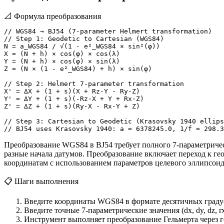
📐
Формула преобразования
// WGS84 → BJ54 (7-parameter Helmert transformation)

// Step 1: Geodetic to Cartesian (WGS84)

N = a_WGS84 / √(1 - e²_WGS84 × sin²(φ))

X = (N + h) × cos(φ) × cos(λ)

Y = (N + h) × cos(φ) × sin(λ)

Z = (N × (1 - e²_WGS84) + h) × sin(φ)

// Step 2: Helmert 7-parameter transformation

X' = ΔX + (1 + s)(X + Rz·Y - Ry·Z)

Y' = ΔY + (1 + s)(-Rz·X + Y + Rx·Z)

Z' = ΔZ + (1 + s)(Ry·X - Rx·Y + Z)

// Step 3: Cartesian to Geodetic (Krasovsky 1940 ellips
// BJ54 uses Krasovsky 1940: a = 6378245.0, 1/f = 298.3
Преобразование WGS84 в BJ54 требует полного 7-параметричес
разные начала датумов. Преобразование включает переход к г
координатам с использованием параметров целевого эллипсоид
📋
Шаги выполнения
Введите координаты WGS84 в формате десятичных граду
Введите точные 7-параметрические значения (dx, dy, dz, rx
Инструмент выполняет преобразование Гельмерта через 