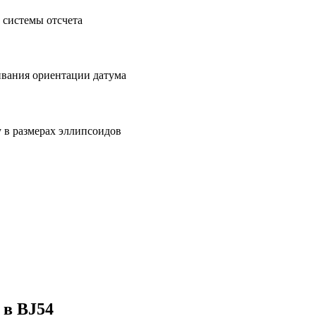
й системы отсчета
нивания ориентации датума
 в размерах эллипсоидов
 в BJ54