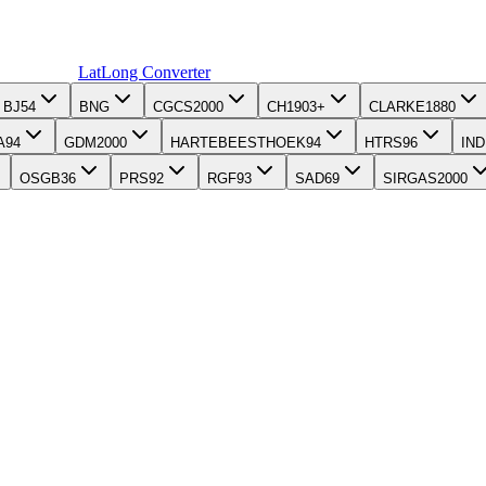
LatLong
Converter
BJ54
BNG
CGCS2000
CH1903+
CLARKE1880
A94
GDM2000
HARTEBEESTHOEK94
HTRS96
IND
OSGB36
PRS92
RGF93
SAD69
SIRGAS2000