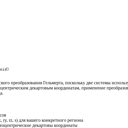
oid)

кого преобразования Гельмерта, поскольку две системы исполь
еоцентрическим декартовым координатам, применение преобразов
а.
сов
, ry, rz, s) для вашего конкретного региона
геоцентрические декартовы координаты