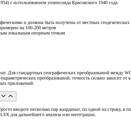
954) с использованием эллипсоида Красовского 1940 года
ифическими и должны быть получены от местных геодезических 
примерно на 100-200 метров
тным локальным опорным точкам
нат. Для стандартных географических преобразований между WG
-параметрических преобразований, точность сильно зависит от 
жных приложений.
осто введите несколько пар координат, по одной на строку, в п
XLSX для дальнейшего анализа или интеграции.