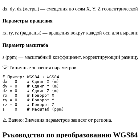
dx, dy, dz (метры) — смещения по осям X, Y, Z геоцентрическо
Параметры вращения
rx, ry, rz (радианы) — вращения вокруг каждой оси для вырав
Параметр масштаба
s (ppm) — масштабный коэффициент, корректирующий разницу
💡
Типичные значения параметров
# Пример: WGS84 → WGS84

dx = 0    # Сдвиг X (m)

dy = 0    # Сдвиг Y (m)

dz = 0    # Сдвиг Z (m)

rx = 0    # Поворот X

ry = 0    # Поворот Y

rz = 0    # Поворот Z

s  = 0    # Масштаб (ppm)
⚠️ Важно: Значения параметров зависят от региона.
Руководство по преобразованию WGS84