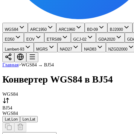
WGS84
ARC1950
ARC1960
BD-09
BJ2000
ED50
EOV
ETRS89
GCJ-02
GDA2020
GD
Lambert-93
MGRS
NAD27
NAD83
NZGD2000
Главная
>
WGS84
→
BJ54
Конвертер WGS84 в BJ54
WGS84
BJ54
WGS84
Lat,Lon
Lon,Lat