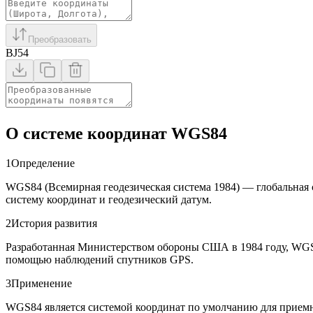
Преобразовать
BJ54
О системе координат WGS84
1
Определение
WGS84 (Всемирная геодезическая система 1984) — глобальная 
систему координат и геодезический датум.
2
История развития
Разработанная Министерством обороны США в 1984 году, WGS
помощью наблюдений спутников GPS.
3
Применение
WGS84 является системой координат по умолчанию для приемни