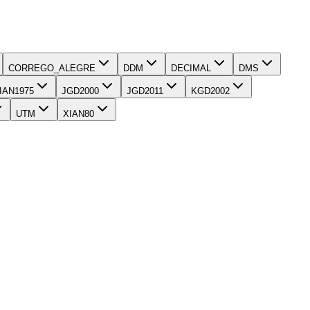
CORREGO_ALEGRE
DDM
DECIMAL
DMS
IAN1975
JGD2000
JGD2011
KGD2002
UTM
XIAN80