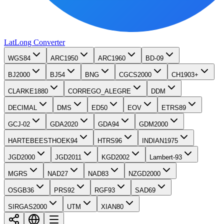
LatLong
Converter
WGS84
ARC1950
ARC1960
BD-09
BJ2000
BJ54
BNG
CGCS2000
CH1903+
CLARKE1880
CORREGO_ALEGRE
DDM
DECIMAL
DMS
ED50
EOV
ETRS89
GCJ-02
GDA2020
GDA94
GDM2000
HARTEBEESTHOEK94
HTRS96
INDIAN1975
JGD2000
JGD2011
KGD2002
Lambert-93
MGRS
NAD27
NAD83
NZGD2000
OSGB36
PRS92
RGF93
SAD69
SIRGAS2000
UTM
XIAN80