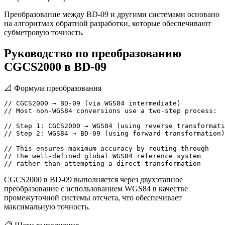
Преобразование между BD-09 и другими системами основано
на алгоритмах обратной разработки, которые обеспечивают
субметровую точность.
Руководство по преобразованию
CGCS2000 в BD-09
📐
Формула преобразования
// CGCS2000 → BD-09 (via WGS84 intermediate)

// Most non-WGS84 conversions use a two-step process:

// Step 1: CGCS2000 → WGS84 (using reverse transformati
// Step 2: WGS84 → BD-09 (using forward transformation)

// This ensures maximum accuracy by routing through

// the well-defined global WGS84 reference system

// rather than attempting a direct transformation
CGCS2000 в BD-09 выполняется через двухэтапное
преобразование с использованием WGS84 в качестве
промежуточной системы отсчета, что обеспечивает
максимальную точность.