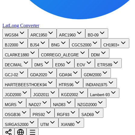
LatLong
Converter
WGS84
ARC1950
ARC1960
BD-09
BJ2000
BJ54
BNG
CGCS2000
CH1903+
CLARKE1880
CORREGO_ALEGRE
DDM
DECIMAL
DMS
ED50
EOV
ETRS89
GCJ-02
GDA2020
GDA94
GDM2000
HARTEBEESTHOEK94
HTRS96
INDIAN1975
JGD2000
JGD2011
KGD2002
Lambert-93
MGRS
NAD27
NAD83
NZGD2000
OSGB36
PRS92
RGF93
SAD69
SIRGAS2000
UTM
XIAN80