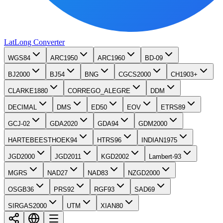
LatLong
Converter
WGS84
ARC1950
ARC1960
BD-09
BJ2000
BJ54
BNG
CGCS2000
CH1903+
CLARKE1880
CORREGO_ALEGRE
DDM
DECIMAL
DMS
ED50
EOV
ETRS89
GCJ-02
GDA2020
GDA94
GDM2000
HARTEBEESTHOEK94
HTRS96
INDIAN1975
JGD2000
JGD2011
KGD2002
Lambert-93
MGRS
NAD27
NAD83
NZGD2000
OSGB36
PRS92
RGF93
SAD69
SIRGAS2000
UTM
XIAN80