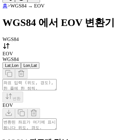
홈
>
WGS84
→
EOV
WGS84 에서 EOV 변환기
WGS84
EOV
WGS84
Lat,Lon
Lon,Lat
변환
EOV