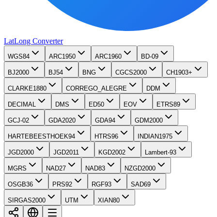
LatLong
Converter
WGS84
ARC1950
ARC1960
BD-09
BJ2000
BJ54
BNG
CGCS2000
CH1903+
CLARKE1880
CORREGO_ALEGRE
DDM
DECIMAL
DMS
ED50
EOV
ETRS89
GCJ-02
GDA2020
GDA94
GDM2000
HARTEBEESTHOEK94
HTRS96
INDIAN1975
JGD2000
JGD2011
KGD2002
Lambert-93
MGRS
NAD27
NAD83
NZGD2000
OSGB36
PRS92
RGF93
SAD69
SIRGAS2000
UTM
XIAN80