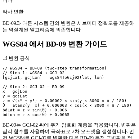
니다.
타사 변환
BD-09와 다른 시스템 간의 변환은 서브미터 정확도를 제공하
는 역설계된 알고리즘에 의존합니다.
WGS84 에서 BD-09 변환 가이드
📐
변환 공식
// WGS84 → BD-09 (two-step transformation)

// Step 1: WGS84 → GCJ-02

[gcjLat, gcjLon] = wgs84ToGcj02(lat, lon)

// Step 2: GCJ-02 → BD-09

x = gcjLon

y = gcjLat

z = √(x² + y²) + 0.00002 × sin(y × 3000 × π / 180)

θ = atan2(y, x) + 0.000003 × cos(x × 3000 × π / 180)

bdLat = z × sin(θ) + 0.006

bdLon = z × cos(θ) + 0.0065
BD-09는 GCJ-02 위에 추가 암호화 계층을 적용합니다. 변환은
삼각 함수를 사용하여 극좌표로 2차 오프셋을 생성합니다. 먼
저 WGS84를 GCJ-02로 변환한 다음 BD-09 특정 극변환을 적