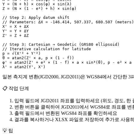
Y = (N + h) × cos(φ) × sin(λ)

Z = (N × (1 - e²) + h) × sin(φ)

// Step 2: Apply datum shift

// Parameters: ΔX = -146.414, 507.337, 680.507 (meters)

X' = X + ΔX

Y' = Y + ΔY

Z' = Z + ΔZ

// Step 3: Cartesian → Geodetic (GRS80 ellipsoid)

// Iterative calculation for latitude

p = √(X'² + Y'²)

θ = atan2(Z' × a, p × (1 - f))

φ' = atan2(Z' + e² × (1 - f) × a × sin³(θ), p - e² × a 
λ' = atan2(Y', X')
일본 측지계 변환(JGD2000, JGD2011)은 WGS84에서 간단
📋
작업 단계
입력 필드에 JGD2011 좌표를 입력하세요 (위도, 경도, 한 
변환 버튼을 클릭하여 JGD2011에서 WGS84로 좌표를 
출력 필드에서 변환된 WGS84 좌표를 확인하세요
결과를 복사하거나 XLSX 파일로 저장하여 추가로 사용
💡
팁