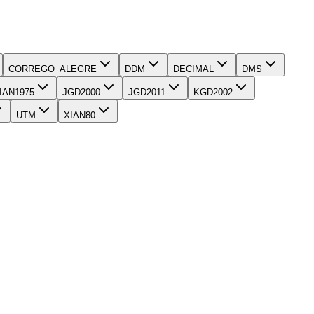
CORREGO_ALEGRE
DDM
DECIMAL
DMS
IAN1975
JGD2000
JGD2011
KGD2002
UTM
XIAN80