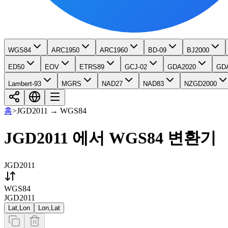
WGS84
ARC1950
ARC1960
BD-09
BJ2000
ED50
EOV
ETRS89
GCJ-02
GDA2020
GD
Lambert-93
MGRS
NAD27
NAD83
NZGD2000
홈
>
JGD2011
→
WGS84
JGD2011 에서 WGS84 변환기
JGD2011
WGS84
JGD2011
Lat,Lon
Lon,Lat