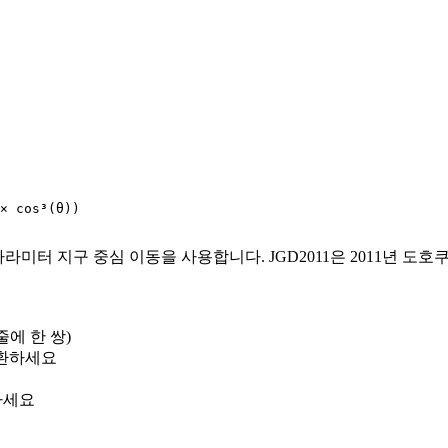
× cos³(θ))

한 3파라미터 지구 중심 이동을 사용합니다. JGD2011은 2011년
줄에 한 쌍)
변환하세요
하세요