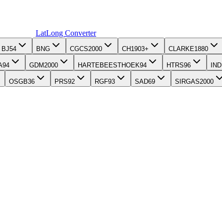
LatLong
Converter
BJ54
BNG
CGCS2000
CH1903+
CLARKE1880
A94
GDM2000
HARTEBEESTHOEK94
HTRS96
IND
OSGB36
PRS92
RGF93
SAD69
SIRGAS2000