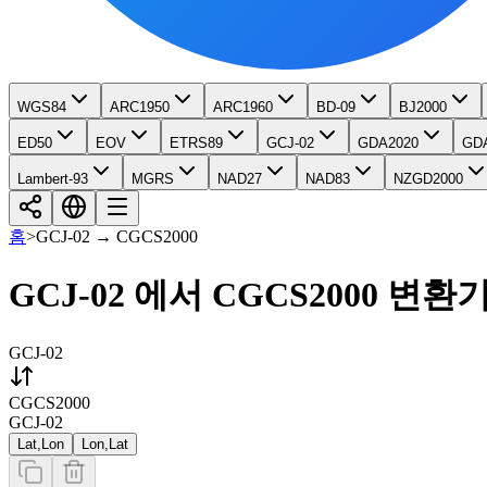
WGS84
ARC1950
ARC1960
BD-09
BJ2000
ED50
EOV
ETRS89
GCJ-02
GDA2020
GD
Lambert-93
MGRS
NAD27
NAD83
NZGD2000
홈
>
GCJ-02
→
CGCS2000
GCJ-02 에서 CGCS2000 변환
GCJ-02
CGCS2000
GCJ-02
Lat,Lon
Lon,Lat