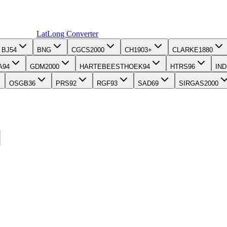
LatLong
Converter
BJ54
BNG
CGCS2000
CH1903+
CLARKE1880
A94
GDM2000
HARTEBEESTHOEK94
HTRS96
IND
OSGB36
PRS92
RGF93
SAD69
SIRGAS2000
기