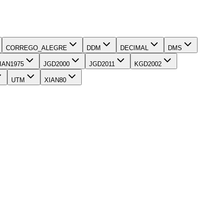
CORREGO_ALEGRE
DDM
DECIMAL
DMS
IAN1975
JGD2000
JGD2011
KGD2002
UTM
XIAN80