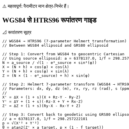
⚠️ महत्‍वपूर्ण: पैरामीटर मान क्षेत्र-निर्भर हैं।
WGS84 से HTRS96 रूपांतरण गाइड
📐
रूपांतरण सूत्र
// WGS84 → HTRS96 (7-parameter Helmert transformation)

// Between WGS84 ellipsoid and GRS80 ellipsoid

// Step 1: Convert from WGS84 to geocentric Cartesian

// Using source ellipsoid: a = 6378137.0, 1/f = 298.257
N = a_source / √(1 - e²_source × sin²(φ))

X = (N + h) × cos(φ) × cos(λ)

Y = (N + h) × cos(φ) × sin(λ)

Z = (N × (1 - e²_source) + h) × sin(φ)

// Step 2: Helmert 7-parameter transform (WGS84 → HTRS9
// Parameters: dx, dy, dz (m), rx, ry, rz (rad), s (ppm
// 

X' = ΔX + (1 + s)(X + Rz·Y - Ry·Z)

Y' = ΔY + (1 + s)(-Rz·X + Y + Rx·Z)

Z' = ΔZ + (1 + s)(Ry·X - Rx·Y + Z)

// Step 3: Convert back to geodetic using GRS80 ellipso
// a = 6378137.0, 1/f = 298.257222101

p = √(X'² + Y'²)

θ = atan2(Z' × a_target, p × (1 - f_target))
