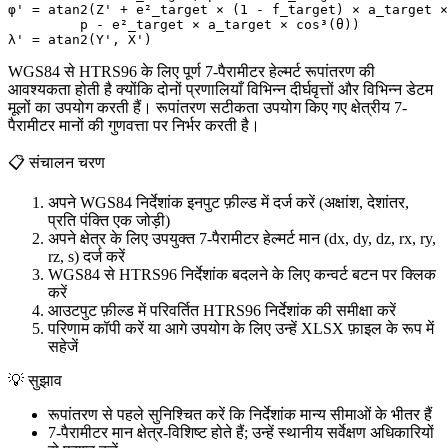
φ' = atan2(Z' + e²_target × (1 - f_target) × a_target ×
         p - e²_target × a_target × cos³(θ))

λ' = atan2(Y', X')
WGS84 से HTRS96 के लिए पूर्ण 7-पैरामीटर हेल्मर्ट रूपांतरण की
आवश्यकता होती है क्योंकि दोनों प्रणालियाँ विभिन्न दीर्घवृत्तों और विभिन्न डेटम
मूलों का उपयोग करती हैं। रूपांतरण सटीकता उपयोग किए गए क्षेत्रीय 7-
पैरामीटर मानों की गुणवत्ता पर निर्भर करती है।
📋
संचालन चरण
अपने WGS84 निर्देशांक इनपुट फ़ील्ड में दर्ज करें (अक्षांश, देशांतर,
प्रति पंक्ति एक जोड़ी)
अपने क्षेत्र के लिए उपयुक्त 7-पैरामीटर हेल्मर्ट मान (dx, dy, dz, rx, ry,
rz, s) दर्ज करें
WGS84 से HTRS96 निर्देशांक बदलने के लिए कन्वर्ट बटन पर क्लिक
करें
आउटपुट फ़ील्ड में परिवर्तित HTRS96 निर्देशांक की समीक्षा करें
परिणाम कॉपी करें या आगे उपयोग के लिए उन्हें XLSX फ़ाइल के रूप में
सहेजें
💡
सुझाव
रूपांतरण से पहले सुनिश्चित करें कि निर्देशांक मान्य सीमाओं के भीतर हैं
7-पैरामीटर मान क्षेत्र-विशिष्ट होते हैं; उन्हें स्थानीय सर्वेक्षण अधिकारियों