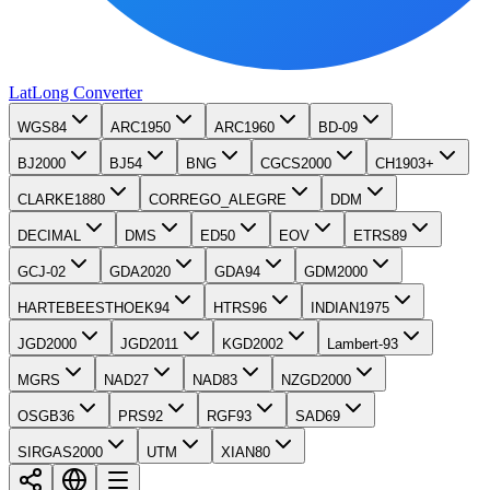
LatLong
Converter
WGS84
ARC1950
ARC1960
BD-09
BJ2000
BJ54
BNG
CGCS2000
CH1903+
CLARKE1880
CORREGO_ALEGRE
DDM
DECIMAL
DMS
ED50
EOV
ETRS89
GCJ-02
GDA2020
GDA94
GDM2000
HARTEBEESTHOEK94
HTRS96
INDIAN1975
JGD2000
JGD2011
KGD2002
Lambert-93
MGRS
NAD27
NAD83
NZGD2000
OSGB36
PRS92
RGF93
SAD69
SIRGAS2000
UTM
XIAN80