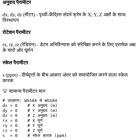
अनुवाद पैरामीटर
dx, dy, dz (मीटर) - पृथ्वी-केंद्रित संदर्भ फ्रेम के X, Y, Z अक्षों के साथ
विस्थापन
रोटेशन पैरामीटर
rx, ry, rz (रेडियन) - डेटम अभिविन्यास को संरेखित करने के लिए प्रत्येक अक्ष
के चारों ओर घूर्णन
स्केल पैरामीटर
s (ppm) - दीर्घवृत्तों के बीच आकार अंतर को समायोजित करने वाला स्केल
कारक
💡
सामान्य पैरामीटर मान
# उदाहरण: WGS84 से WGS84

dx = 0    # X अनुवाद (m)

dy = 0    # Y अनुवाद (m)

dz = 0    # Z अनुवाद (m)

rx = 0    # X घूर्ण

ry = 0    # Y घूर्ण

rz = 0    # Z घूर्ण

s  = 0    # स्केल कारक (ppm)