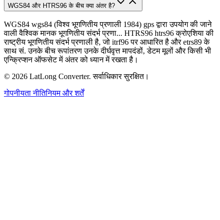
WGS84 और HTRS96 के बीच क्या अंतर है?
WGS84 wgs84 (विश्व भूगणितीय प्रणाली 1984) gps द्वारा उपयोग की जाने
वाली वैश्विक मानक भूगणितीय संदर्भ प्रणा... HTRS96 htrs96 क्रोएशिया की
राष्ट्रीय भूगणितीय संदर्भ प्रणाली है, जो itrf96 पर आधारित है और etrs89 के
साथ सं. उनके बीच रूपांतरण उनके दीर्घवृत्त मापदंडों, डेटम मूलों और किसी भी
एन्क्रिप्शन ऑफसेट में अंतर को ध्यान में रखता है।
©
2026
LatLong Converter.
सर्वाधिकार सुरक्षित।
गोपनीयता नीति
नियम और शर्तें