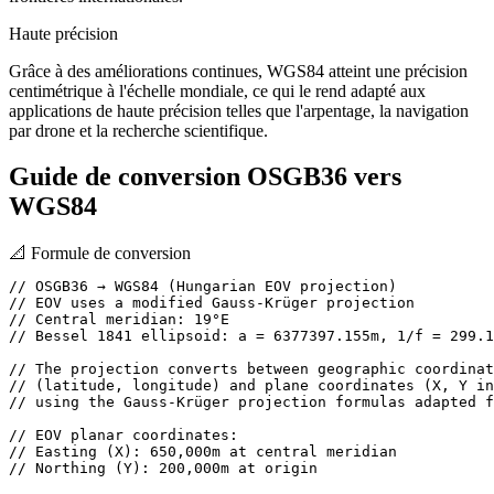
Haute précision
Grâce à des améliorations continues, WGS84 atteint une précision
centimétrique à l'échelle mondiale, ce qui le rend adapté aux
applications de haute précision telles que l'arpentage, la navigation
par drone et la recherche scientifique.
Guide de conversion OSGB36 vers
WGS84
📐
Formule de conversion
// OSGB36 → WGS84 (Hungarian EOV projection)

// EOV uses a modified Gauss-Krüger projection

// Central meridian: 19°E

// Bessel 1841 ellipsoid: a = 6377397.155m, 1/f = 299.1
// The projection converts between geographic coordinat
// (latitude, longitude) and plane coordinates (X, Y in
// using the Gauss-Krüger projection formulas adapted f
// EOV planar coordinates:

// Easting (X): 650,000m at central meridian

// Northing (Y): 200,000m at origin