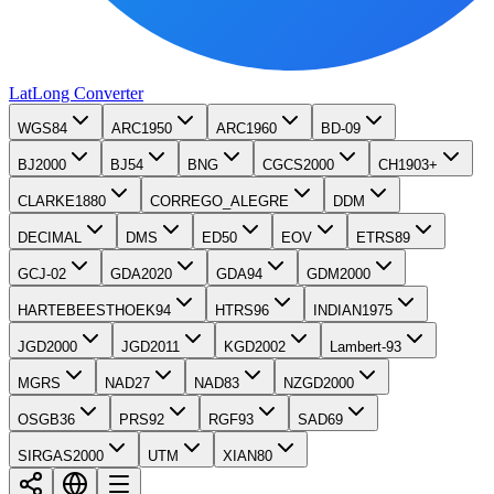
LatLong
Converter
WGS84
ARC1950
ARC1960
BD-09
BJ2000
BJ54
BNG
CGCS2000
CH1903+
CLARKE1880
CORREGO_ALEGRE
DDM
DECIMAL
DMS
ED50
EOV
ETRS89
GCJ-02
GDA2020
GDA94
GDM2000
HARTEBEESTHOEK94
HTRS96
INDIAN1975
JGD2000
JGD2011
KGD2002
Lambert-93
MGRS
NAD27
NAD83
NZGD2000
OSGB36
PRS92
RGF93
SAD69
SIRGAS2000
UTM
XIAN80