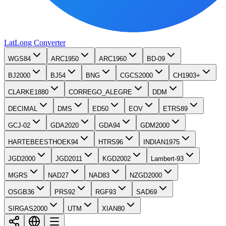
LatLong
Converter
WGS84
ARC1950
ARC1960
BD-09
BJ2000
BJ54
BNG
CGCS2000
CH1903+
CLARKE1880
CORREGO_ALEGRE
DDM
DECIMAL
DMS
ED50
EOV
ETRS89
GCJ-02
GDA2020
GDA94
GDM2000
HARTEBEESTHOEK94
HTRS96
INDIAN1975
JGD2000
JGD2011
KGD2002
Lambert-93
MGRS
NAD27
NAD83
NZGD2000
OSGB36
PRS92
RGF93
SAD69
SIRGAS2000
UTM
XIAN80