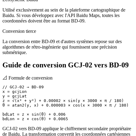
Utilisé exclusivement au sein de la plateforme cartographique de
Baidu. Si vous développez avec l'API Baidu Maps, toutes les
coordonnées doivent être au format BD-09.
Conversion tierce
La conversion entre BD-09 et d'autres systèmes repose sur des
algorithmes de rétro-ingénierie qui fournissent une précision
submétrique.
Guide de conversion GCJ-02 vers BD-09
📐
Formule de conversion
// GCJ-02 → BD-09

x = gcjLon

y = gcjLat

z = √(x² + y²) + 0.00002 × sin(y × 3000 × π / 180)

θ = atan2(y, x) + 0.000003 × cos(x × 3000 × π / 180)

bdLat = z × sin(θ) + 0.006

bdLon = z × cos(θ) + 0.0065
GCJ-02 vers BD-09 applique le chiffrement secondaire propriétaire
de Baidu. La transformation convertit les coordonnées cartésiennes