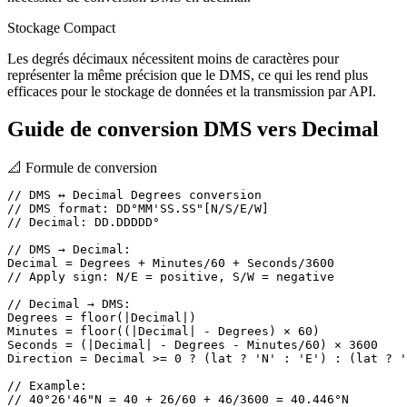
Stockage Compact
Les degrés décimaux nécessitent moins de caractères pour
représenter la même précision que le DMS, ce qui les rend plus
efficaces pour le stockage de données et la transmission par API.
Guide de conversion DMS vers Decimal
📐
Formule de conversion
// DMS ↔ Decimal Degrees conversion

// DMS format: DD°MM'SS.SS"[N/S/E/W]

// Decimal: DD.DDDDD°

// DMS → Decimal:

Decimal = Degrees + Minutes/60 + Seconds/3600

// Apply sign: N/E = positive, S/W = negative

// Decimal → DMS:

Degrees = floor(|Decimal|)

Minutes = floor((|Decimal| - Degrees) × 60)

Seconds = (|Decimal| - Degrees - Minutes/60) × 3600

Direction = Decimal >= 0 ? (lat ? 'N' : 'E') : (lat ? '
// Example:

// 40°26'46"N = 40 + 26/60 + 46/3600 = 40.446°N
