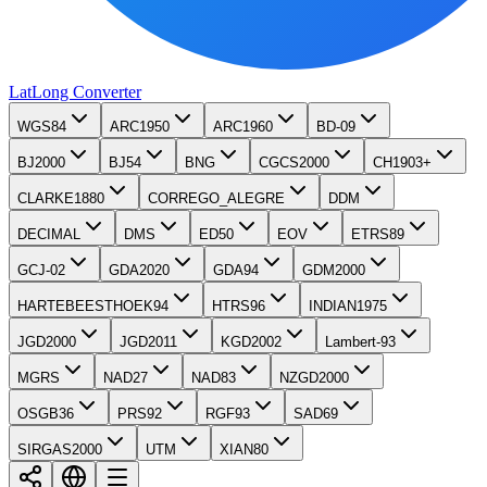
LatLong
Converter
WGS84
ARC1950
ARC1960
BD-09
BJ2000
BJ54
BNG
CGCS2000
CH1903+
CLARKE1880
CORREGO_ALEGRE
DDM
DECIMAL
DMS
ED50
EOV
ETRS89
GCJ-02
GDA2020
GDA94
GDM2000
HARTEBEESTHOEK94
HTRS96
INDIAN1975
JGD2000
JGD2011
KGD2002
Lambert-93
MGRS
NAD27
NAD83
NZGD2000
OSGB36
PRS92
RGF93
SAD69
SIRGAS2000
UTM
XIAN80