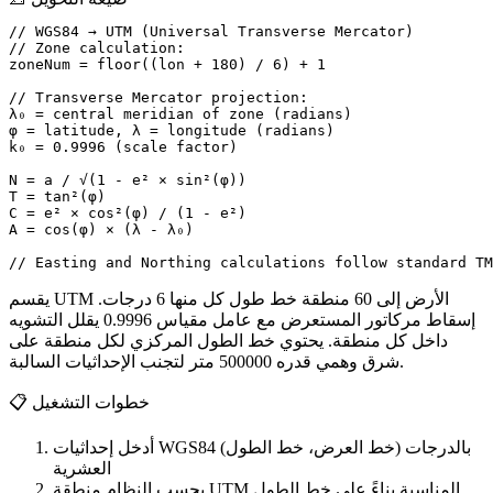
// WGS84 → UTM (Universal Transverse Mercator)

// Zone calculation:

zoneNum = floor((lon + 180) / 6) + 1

// Transverse Mercator projection:

λ₀ = central meridian of zone (radians)

φ = latitude, λ = longitude (radians)

k₀ = 0.9996 (scale factor)

N = a / √(1 - e² × sin²(φ))

T = tan²(φ)

C = e² × cos²(φ) / (1 - e²)

A = cos(φ) × (λ - λ₀)

// Easting and Northing calculations follow standard TM
يقسم UTM الأرض إلى 60 منطقة خط طول كل منها 6 درجات.
إسقاط مركاتور المستعرض مع عامل مقياس 0.9996 يقلل التشويه
داخل كل منطقة. يحتوي خط الطول المركزي لكل منطقة على
شرق وهمي قدره 500000 متر لتجنب الإحداثيات السالبة.
خطوات التشغيل
📋
أدخل إحداثيات WGS84 (خط العرض، خط الطول) بالدرجات
العشرية
يحسب النظام منطقة UTM المناسبة بناءً على خط الطول