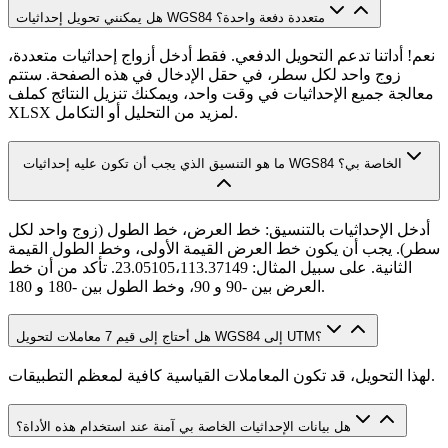
هل يمكنني تحويل إحداثيات WGS84 متعددة دفعة واحدة؟
نعم! أداتنا تدعم التحويل الدفعي. فقط أدخل أزواج إحداثيات متعددة،
زوج واحد لكل سطر، في حقل الإدخال في هذه الصفحة. ستتم
معالجة جميع الإحداثيات في وقت واحد، ويمكنك تنزيل النتائج كملف
XLSX لمزيد من التحليل أو التكامل.
ما هو التنسيق الذي يجب أن تكون عليه إحداثيات WGS84 الخاصة بي؟
أدخل الإحداثيات بالتنسيق: خط العرض، خط الطول (زوج واحد لكل
سطر). يجب أن يكون خط العرض القيمة الأولى، وخط الطول القيمة
الثانية. على سبيل المثال: 23.05105،113.37149. تأكد من أن خط
العرض بين -90 و 90، وخط الطول بين -180 و 180.
هل أحتاج إلى قيم 7 معاملات لتحويل WGS84 إلى UTM؟
لهذا التحويل، قد تكون المعاملات القياسية كافية لمعظم التطبيقات.
هل بيانات الإحداثيات الخاصة بي آمنة عند استخدام هذه الأداة؟