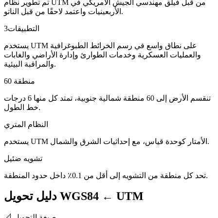
تم تطوير نظام UTM من قبل فيلق مهندسي الجيش الأمريكي في
الأربعينيات واعتمد لاحقًا من قبل الناتو.
التطبيقات
3
يستخدم UTM على نطاق واسع في رسم الخرائط الطبوغرافية
والعمليات العسكرية وخدمات الطوارئ وإدارة الأراضي والغابات
والمراقبة البيئية.
60 منطقة
تنقسم الأرض إلى 60 منطقة شمالية جنوبية، تمتد كل منها 6 درجات
خط الطول.
النظام المتري
يستخدم UTM الأمتار كوحدة قياس، مع إحداثيات الشرق والشمال.
تشويه ضئيل
تحد كل منطقة من التشويه إلى أقل من 0.1٪ داخل حدود المنطقة.
دليل تحويل WGS84 ← UTM
صيغة التحويل
📐