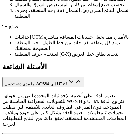
تحسب صيغ إسقاط مركاتور المستعرض الشرق والشمال
تشمل النتائج الشرق (م)، الشمال (م)، رقم المنطقة، وحرف
المنطقة
نصائح
💡
إحداثيات UTM بالأمتار، مما يجعل حسابات المسافة مباشرة
تمتد كل منطقة 6 درجات من خط الطول؛ اختر المنطقة
الصحيحة لمنطقتك
استخدم حرف المنطقة (C-X) لتحديد نطاق خط العرض
الأسئلة الشائعة
ما مدى دقة تحويل WGS84 إلى UTM؟
تعتمد الدقة على أنظمة الإحداثيات المحددة التي يتم تحويلها.
للتحويلات الجغرافية القياسية بين WGS84 و UTM، تتراوح الدقة
النموذجية دون المتر في الظروف العادية. للأنظمة التي تتطلب
تحويلات 7 معاملات، تعتمد الدقة بشكل كبير على جودة وملاءمة
المعاملات المستخدمة للمنطقة. تحقق دائمًا من النتائج للتطبيقات
الحرجة.