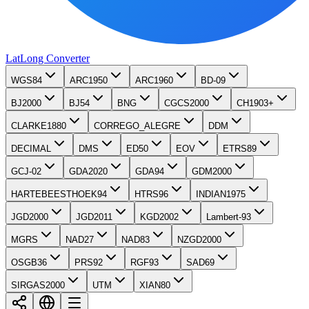
LatLong
Converter
WGS84
ARC1950
ARC1960
BD-09
BJ2000
BJ54
BNG
CGCS2000
CH1903+
CLARKE1880
CORREGO_ALEGRE
DDM
DECIMAL
DMS
ED50
EOV
ETRS89
GCJ-02
GDA2020
GDA94
GDM2000
HARTEBEESTHOEK94
HTRS96
INDIAN1975
JGD2000
JGD2011
KGD2002
Lambert-93
MGRS
NAD27
NAD83
NZGD2000
OSGB36
PRS92
RGF93
SAD69
SIRGAS2000
UTM
XIAN80