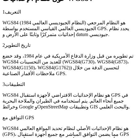
التعريف
1
WGS84 (النظام الجيوديسي العالمي 1984) هو النظام المرجعي
الجيوديسي العالمي القياسي المستخدم بواسطة GPS. يحدد نظام
إحداثيات متمركزًا وثابتًا على الأرض و datum جيوديسي.
تاريخ التطوير
2
تم تطويره من قبل وزارة الدفاع الأمريكية في عام 1984، وقد خضع
WGS84 للعديد من التحسينات (WGS84(G730)، WGS84(G873)،
WGS84(G1150)، WGS84(G1762)) لتحسين الدقة من خلال
ملاحظات الأقمار الصناعية GPS.
التطبيقات
3
WGS84 هو نظام الإحداثيات الافتراضي لأجهزة استقبال GPS في
جميع أنحاء العالم. يتم استخدامه في الطيران والملاحة البحرية
وخرائط Google وOpenStreetMap وتطبيقات GIS والبحث العلمي.
التوافق مع GPS
WGS84 هو نظام الإحداثيات الأصلي لنظام تحديد المواقع العالمي
(GPS)، مما يضمن التوافق المباشر مع جميع أجهزة استقبال GPS