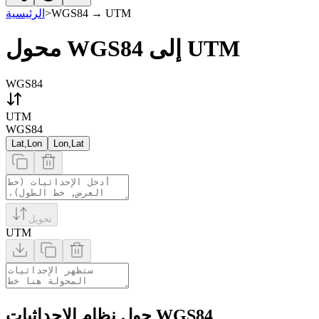
UTM
→
WGS84
>
الرئيسية
محول WGS84 إلى UTM
WGS84
UTM
WGS84
Lat,Lon
Lon,Lat
تحويل
UTM
حول نظام الإحداثيات WGS84