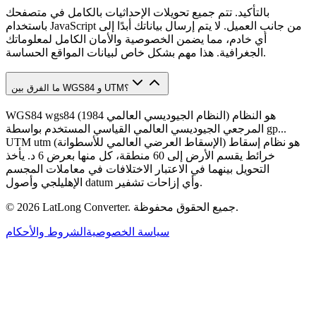
بالتأكيد. تتم جميع تحويلات الإحداثيات بالكامل في متصفحك
باستخدام JavaScript من جانب العميل. لا يتم إرسال بياناتك أبدًا إلى
أي خادم، مما يضمن الخصوصية والأمان الكامل لمعلوماتك
الجغرافية. هذا مهم بشكل خاص لبيانات المواقع الحساسة.
ما الفرق بين WGS84 و UTM؟
WGS84 wgs84 (النظام الجيوديسي العالمي 1984) هو النظام
المرجعي الجيوديسي العالمي القياسي المستخدم بواسطة gp...
UTM utm (الإسقاط العرضي العالمي للأسطوانة) هو نظام إسقاط
خرائط يقسم الأرض إلى 60 منطقة، كل منها بعرض 6 د. يأخذ
التحويل بينهما في الاعتبار الاختلافات في معاملات المجسم
الإهليلجي وأصول datum وأي إزاحات تشفير.
جميع الحقوق محفوظة.
LatLong Converter.
2026
©
سياسة الخصوصية
الشروط والأحكام