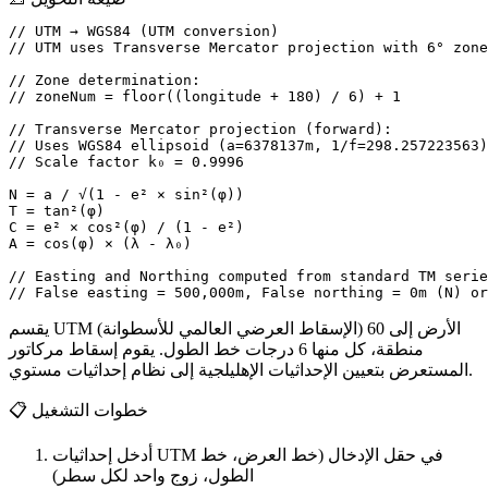
// UTM → WGS84 (UTM conversion)

// UTM uses Transverse Mercator projection with 6° zone
// Zone determination:

// zoneNum = floor((longitude + 180) / 6) + 1

// Transverse Mercator projection (forward):

// Uses WGS84 ellipsoid (a=6378137m, 1/f=298.257223563)

// Scale factor k₀ = 0.9996

N = a / √(1 - e² × sin²(φ))

T = tan²(φ)

C = e² × cos²(φ) / (1 - e²)

A = cos(φ) × (λ - λ₀)

// Easting and Northing computed from standard TM serie
// False easting = 500,000m, False northing = 0m (N) or
يقسم UTM (الإسقاط العرضي العالمي للأسطوانة) الأرض إلى 60
منطقة، كل منها 6 درجات خط الطول. يقوم إسقاط مركاتور
المستعرض بتعيين الإحداثيات الإهليلجية إلى نظام إحداثيات مستوي.
خطوات التشغيل
📋
أدخل إحداثيات UTM في حقل الإدخال (خط العرض، خط
الطول، زوج واحد لكل سطر)