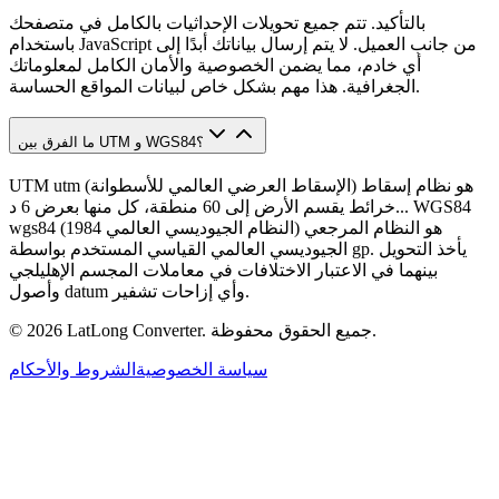
بالتأكيد. تتم جميع تحويلات الإحداثيات بالكامل في متصفحك
باستخدام JavaScript من جانب العميل. لا يتم إرسال بياناتك أبدًا إلى
أي خادم، مما يضمن الخصوصية والأمان الكامل لمعلوماتك
الجغرافية. هذا مهم بشكل خاص لبيانات المواقع الحساسة.
ما الفرق بين UTM و WGS84؟
UTM utm (الإسقاط العرضي العالمي للأسطوانة) هو نظام إسقاط
خرائط يقسم الأرض إلى 60 منطقة، كل منها بعرض 6 د... WGS84
wgs84 (النظام الجيوديسي العالمي 1984) هو النظام المرجعي
الجيوديسي العالمي القياسي المستخدم بواسطة gp. يأخذ التحويل
بينهما في الاعتبار الاختلافات في معاملات المجسم الإهليلجي
وأصول datum وأي إزاحات تشفير.
جميع الحقوق محفوظة.
LatLong Converter.
2026
©
سياسة الخصوصية
الشروط والأحكام