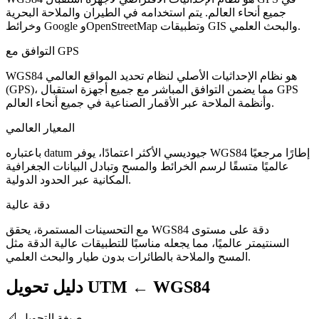
جميع أنحاء العالم. يتم استخدامه في الطيران والملاحة البحرية
وخرائط Google وOpenStreetMap وتطبيقات GIS والبحث العلمي.
التوافق مع GPS
WGS84 هو نظام الإحداثيات الأصلي لنظام تحديد المواقع العالمي
(GPS)، مما يضمن التوافق المباشر مع جميع أجهزة استقبال GPS
وأنظمة الملاحة عبر الأقمار الصناعية في جميع أنحاء العالم.
المعيار العالمي
باعتباره datum جيوديسي الأكثر اعتمادًا، يوفر WGS84 إطارًا مرجعيًا
عالميًا متسقًا لرسم الخرائط والمسح وتبادل البيانات الجغرافية
المكانية عبر الحدود الدولية.
دقة عالية
مع التحسينات المستمرة، يحقق WGS84 دقة على مستوى
السنتيمتر عالميًا، مما يجعله مناسبًا للتطبيقات عالية الدقة مثل
المسح والملاحة بالطائرات بدون طيار والبحث العلمي.
دليل تحويل UTM ← WGS84
صيغة التحويل
📐