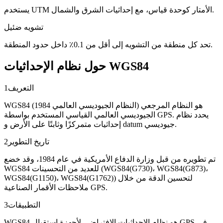
يستخدم UTM الأمتار كوحدة قياس، مع إحداثيات الشرق والشمال.
تشويه ضئيل
تحد كل منطقة من التشويه إلى أقل من 0.1٪ داخل حدود المنطقة.
حول نظام الإحداثيات WGS84
التعريف
1
WGS84 (النظام الجيوديسي العالمي 1984) هو النظام المرجعي
الجيوديسي العالمي القياسي المستخدم بواسطة GPS. يحدد نظام
إحداثيات متمركزًا وثابتًا على الأرض و datum جيوديسي.
تاريخ التطوير
2
تم تطويره من قبل وزارة الدفاع الأمريكية في عام 1984، وقد خضع
WGS84 للعديد من التحسينات (WGS84(G730)، WGS84(G873)،
WGS84(G1150)، WGS84(G1762)) لتحسين الدقة من خلال
ملاحظات الأقمار الصناعية GPS.
التطبيقات
3
WGS84 هو نظام الإحداثيات الافتراضي لأجهزة استقبال GPS في