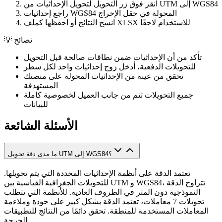
انقر فوق زر التحويل لتحويل الإحداثيات من UTM إلى WGS84
راجع إحداثيات WGS84 المحولة في حقل الإخراج
انسخ النتائج أو احفظها كملف XLSX للاستخدام لاحقًا
نصائح
💡
تأكد من أن الإحداثيات ضمن نطاقات صالحة قبل التحويل
للتحويلات الدفعية، أدخل زوج إحداثيات واحد لكل سطر
تحقق من عينة من الإحداثيات المحولة على منصتك
المستهدفة
جميع التحويلات تتم من جانب العميل لخصوصية كاملة
للبيانات
الأسئلة الشائعة
ما مدى دقة تحويل UTM إلى WGS84؟
تعتمد الدقة على أنظمة الإحداثيات المحددة التي يتم تحويلها.
للتحويلات الجغرافية القياسية بين UTM و WGS84، تتراوح الدقة
النموذجية دون المتر في الظروف العادية. للأنظمة التي تتطلب
تحويلات 7 معاملات، تعتمد الدقة بشكل كبير على جودة وملاءمة
المعاملات المستخدمة للمنطقة. تحقق دائمًا من النتائج للتطبيقات
الحرجة.