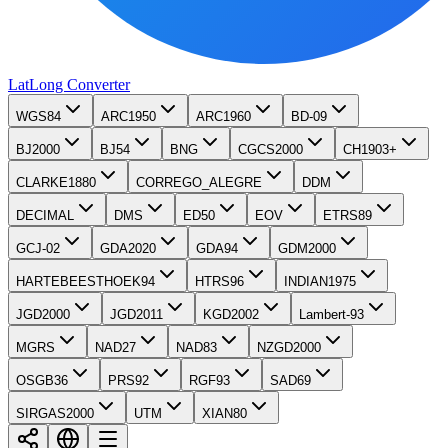
LatLong
Converter
WGS84
ARC1950
ARC1960
BD-09
BJ2000
BJ54
BNG
CGCS2000
CH1903+
CLARKE1880
CORREGO_ALEGRE
DDM
DECIMAL
DMS
ED50
EOV
ETRS89
GCJ-02
GDA2020
GDA94
GDM2000
HARTEBEESTHOEK94
HTRS96
INDIAN1975
JGD2000
JGD2011
KGD2002
Lambert-93
MGRS
NAD27
NAD83
NZGD2000
OSGB36
PRS92
RGF93
SAD69
SIRGAS2000
UTM
XIAN80