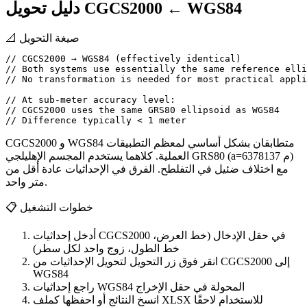
دليل تحويل CGCS2000 ← WGS84
صيغة التحويل
📐
// CGCS2000 → WGS84 (effectively identical)

// Both systems use essentially the same reference elli
// No transformation is needed for most practical appli
// At sub-meter accuracy level:

// CGCS2000 uses the same GRS80 ellipsoid as WGS84

CGCS2000 و WGS84 متطابقان بشكل أساسي لمعظم التطبيقات
العملية. كلاهما يستخدم المجسم الإهليلجي GRS80 (a=6378137 م)
مع اختلاف ضئيل في التفلطح. الفرق في الإحداثيات عادة أقل من
متر واحد.
خطوات التشغيل
📋
أدخل إحداثيات CGCS2000 في حقل الإدخال (خط العرض،
خط الطول، زوج واحد لكل سطر)
انقر فوق زر التحويل لتحويل الإحداثيات من CGCS2000 إلى
WGS84
راجع إحداثيات WGS84 المحولة في حقل الإخراج
انسخ النتائج أو احفظها كملف XLSX للاستخدام لاحقًا