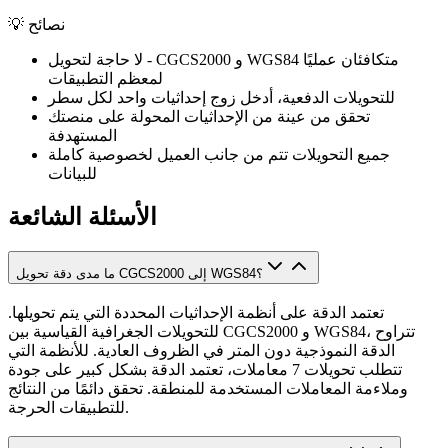
نصائح
💡
لا حاجة لتحويل - CGCS2000 و WGS84 متكافئان عمليًا
لمعظم التطبيقات
للتحويلات الدفعية، أدخل زوج إحداثيات واحد لكل سطر
تحقق من عينة من الإحداثيات المحولة على منصتك
المستهدفة
جميع التحويلات تتم من جانب العميل لخصوصية كاملة
للبيانات
الأسئلة الشائعة
ما مدى دقة تحويل CGCS2000 إلى WGS84؟
تعتمد الدقة على أنظمة الإحداثيات المحددة التي يتم تحويلها.
للتحويلات الجغرافية القياسية بين CGCS2000 و WGS84، تتراوح
الدقة النموذجية دون المتر في الظروف العادية. للأنظمة التي
تتطلب تحويلات 7 معاملات، تعتمد الدقة بشكل كبير على جودة
وملاءمة المعاملات المستخدمة للمنطقة. تحقق دائمًا من النتائج
للتطبيقات الحرجة.