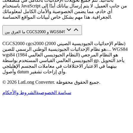
بالتأكيد. تتم جميع تحويلات الإحداثيات بالكامل في متصفحك
باستخدام JavaScript من جانب العميل. لا يتم إرسال بياناتك أبدًا إلى
أي خادم، مما يضمن الخصوصية والأمان الكامل لمعلوماتك
الجغرافية. هذا مهم بشكل خاص لبيانات المواقع الحساسة.
ما الفرق بين CGCS2000 و WGS84؟
CGCS2000 cgcs2000 (نظام الإحداثيات الجيوديسية الصيني 2000)
هو نظام الإحداثيات الجيوديسية الوطني الرسمي للصين،... WGS84
wgs84 (النظام الجيوديسي العالمي 1984) هو النظام المرجعي
الجيوديسي العالمي القياسي المستخدم بواسطة gp. يأخذ التحويل
بينهما في الاعتبار الاختلافات في معاملات المجسم الإهليلجي
وأصول datum وأي إزاحات تشفير.
جميع الحقوق محفوظة.
LatLong Converter.
2026
©
سياسة الخصوصية
الشروط والأحكام