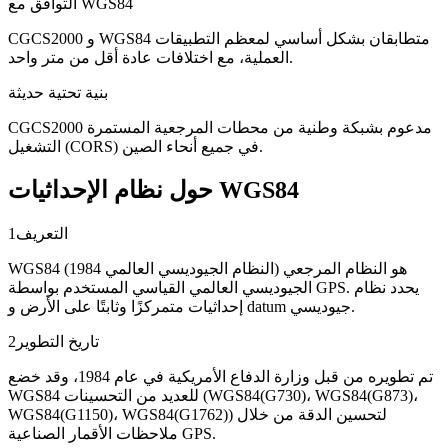
التوافق مع WGS84
CGCS2000 و WGS84 متطابقان بشكل أساسي لمعظم التطبيقات
العملية، مع اختلافات عادة أقل من متر واحد.
بنية تحتية حديثة
CGCS2000 مدعوم بشبكة وطنية من محطات المرجعية المستمرة
التشغيل (CORS) في جميع أنحاء الصين.
حول نظام الإحداثيات WGS84
التعريف
1
WGS84 (النظام الجيوديسي العالمي 1984) هو النظام المرجعي
الجيوديسي العالمي القياسي المستخدم بواسطة GPS. يحدد نظام
إحداثيات متمركزًا وثابتًا على الأرض و datum جيوديسي.
تاريخ التطوير
2
تم تطويره من قبل وزارة الدفاع الأمريكية في عام 1984، وقد خضع
WGS84 للعديد من التحسينات (WGS84(G730)، WGS84(G873)،
WGS84(G1150)، WGS84(G1762)) لتحسين الدقة من خلال
ملاحظات الأقمار الصناعية GPS.