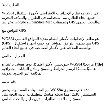
التطبيقات
3
WGS84 هو نظام الإحداثيات الافتراضي لأجهزة استقبال GPS في
جميع أنحاء العالم. يتم استخدامه في الطيران والملاحة البحرية
وخرائط Google وOpenStreetMap وتطبيقات GIS والبحث العلمي.
التوافق مع GPS
WGS84 هو نظام الإحداثيات الأصلي لنظام تحديد المواقع العالمي
(GPS)، مما يضمن التوافق المباشر مع جميع أجهزة استقبال GPS
وأنظمة الملاحة عبر الأقمار الصناعية في جميع أنحاء العالم.
المعيار العالمي
باعتباره datum جيوديسي الأكثر اعتمادًا، يوفر WGS84 إطارًا مرجعيًا
عالميًا متسقًا لرسم الخرائط والمسح وتبادل البيانات الجغرافية
المكانية عبر الحدود الدولية.
دقة عالية
مع التحسينات المستمرة، يحقق WGS84 دقة على مستوى
السنتيمتر عالميًا، مما يجعله مناسبًا للتطبيقات عالية الدقة مثل
المسح والملاحة بالطائرات بدون طيار والبحث العلمي.