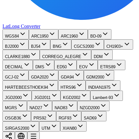
LatLong
Converter
WGS84
ARC1950
ARC1960
BD-09
BJ2000
BJ54
BNG
CGCS2000
CH1903+
CLARKE1880
CORREGO_ALEGRE
DDM
DECIMAL
DMS
ED50
EOV
ETRS89
GCJ-02
GDA2020
GDA94
GDM2000
HARTEBEESTHOEK94
HTRS96
INDIAN1975
JGD2000
JGD2011
KGD2002
Lambert-93
MGRS
NAD27
NAD83
NZGD2000
OSGB36
PRS92
RGF93
SAD69
SIRGAS2000
UTM
XIAN80